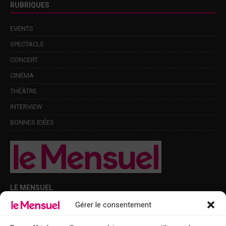
RUBRIQUES
EVENTS
SPECTACLE
CONCERT
CINÉMA
THÉÂTRE
INTERVIEW
BONNES IDÉES
LE MENSUEL
Gérer le consentement
Points de diffusion Var et Alpes-Maritimes : oû trouver Le Mensuel ?