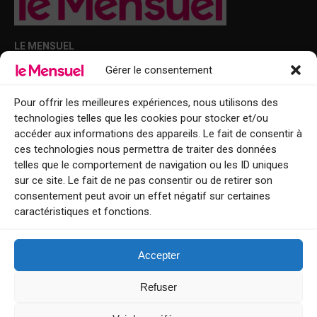
LE MENSUEL
Gérer le consentement
Points de diffusion Var et Alpes-Maritimes : oû trouver Le Mensuel ?
Le Mensuel en PDF : consultez le magazine en ligne
Pour offrir les meilleures expériences, nous utilisons des
technologies telles que les cookies pour stocker et/ou
Qui sommes-nous ?
accéder aux informations des appareils. Le fait de consentir à
BFM Top Sorties
ces technologies nous permettra de traiter des données
telles que le comportement de navigation ou les ID uniques
EVENT
sur ce site. Le fait de ne pas consentir ou de retirer son
consentement peut avoir un effet négatif sur certaines
Tourisme week-end : envie de vous évader le temps d’un week-end ou
caractéristiques et fonctions.
de découvrir une nouvelle destination ?
Explorez nos bonnes adresses
Accepter
Contact
Refuser