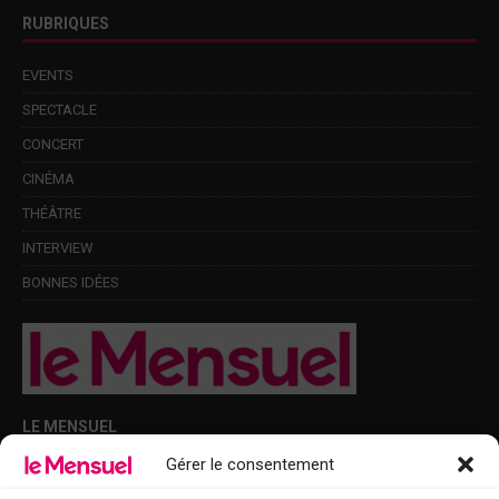
RUBRIQUES
EVENTS
SPECTACLE
CONCERT
CINÉMA
THÉÂTRE
INTERVIEW
BONNES IDÉES
LE MENSUEL
Gérer le consentement
Points de diffusion Var et Alpes-Maritimes : oû trouver Le Mensuel ?