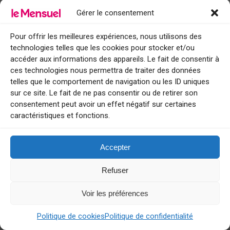
Via Cavour 5, 12065 Monforte d’Alba CN, Italie
Gérer le consentement
+39 0173 789 222 /
saracca.com
fermé le mercredi / ouvert le soir
Pour offrir les meilleures expériences, nous utilisons des
technologies telles que les cookies pour stocker et/ou
accéder aux informations des appareils. Le fait de consentir à
ces technologies nous permettra de traiter des données
Monforte d’Alba :
Y dormir
telles que le comportement de navigation ou les ID uniques
sur ce site. Le fait de ne pas consentir ou de retirer son
consentement peut avoir un effet négatif sur certaines
caractéristiques et fonctions.
Accepter
Refuser
Voir les préférences
Politique de cookies
Politique de confidentialité