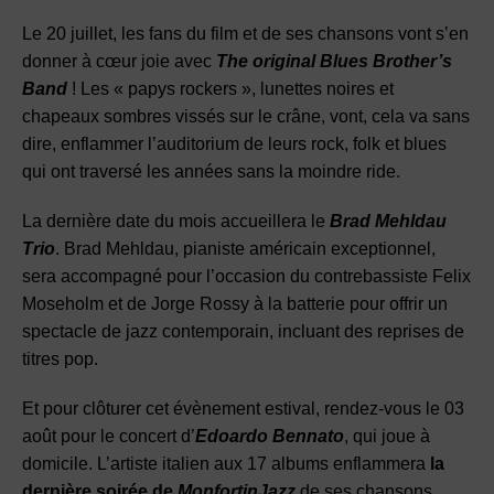
Le 20 juillet, les fans du film et de ses chansons vont s’en
donner à cœur joie avec
The original Blues Brother’s
Band
! Les « papys rockers », lunettes noires et
chapeaux sombres vissés sur le crâne, vont, cela va sans
dire, enflammer l’auditorium de leurs rock, folk et blues
qui ont traversé les années sans la moindre ride.
La dernière date du mois accueillera le
Brad Mehldau
Trio
. Brad Mehldau, pianiste américain exceptionnel,
sera accompagné pour l’occasion du contrebassiste Felix
Moseholm et de Jorge Rossy à la batterie pour offrir un
spectacle de jazz contemporain, incluant des reprises de
titres pop.
Et pour clôturer cet évènement estival, rendez-vous le 03
août pour le concert d’
Edoardo Bennato
, qui joue à
domicile. L’artiste italien aux 17 albums enflammera
la
dernière soirée de
MonfortinJazz
de ses chansons