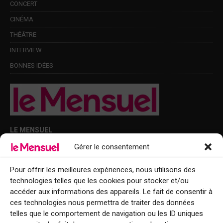
CONCERT
CINÉMA
THÉÂTRE
INTERVIEW
BONNES IDÉES
LE MENSUEL
Gérer le consentement
Points de diffusion Var et Alpes-Maritimes : oû trouver Le Mensuel ?
Le Mensuel en PDF : consultez le magazine en ligne
Pour offrir les meilleures expériences, nous utilisons des
technologies telles que les cookies pour stocker et/ou
Qui sommes-nous ?
accéder aux informations des appareils. Le fait de consentir à
BFM Top Sorties
ces technologies nous permettra de traiter des données
telles que le comportement de navigation ou les ID uniques
EVENT