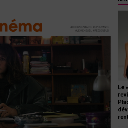
tutu va ouvrir ses portes à Mandelieu
SPECTACLE
nie Thierry dévoilent au cinéma ce que devient « La vie d’une
e qu’aux autres
CINÉMA
ci de Nice au cœur de l’hôtel Holiday Inn mise sur le charme, la
rs italiennes
BONNES TABLES
s Lafayette » revient sous les arcades de la Place Masséna de Nice
 de la rentrée
EVENTS
Le 
rev
Pla
dév
ren