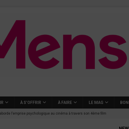
IR
À S’OFFRIR
À FAIRE
LE MAG
BON
aborde l’emprise psychologique au cinéma à travers son 4ème film
NEW