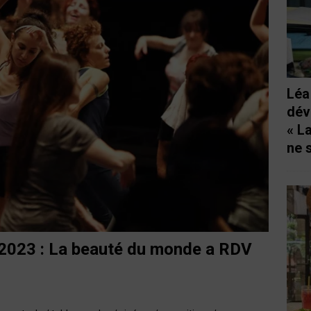
Léa
dév
« L
ne 
 2023 : La beauté du monde a RDV