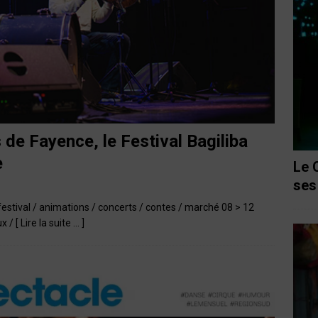
de Fayence, le Festival Bagiliba
e
Le 
ses
festival / animations / concerts / contes / marché 08 > 12
ux /
[ Lire la suite … ]