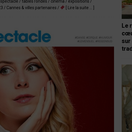
spectacle / tables rondes / cinéma / expositions /
/ Cannes & villes partenaires /
[ Lire la suite … ]
Le 
cœu
sur
trad