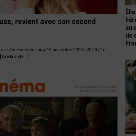
Éli
hér
euse, revient avec son second
au 
de 
Fra
ur noir / one woman show 18 novembre 2023 / 20:00 / Le
[ Lire la suite … ]