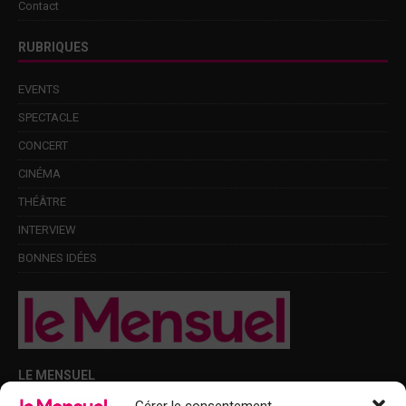
Contact
RUBRIQUES
EVENTS
SPECTACLE
CONCERT
CINÉMA
THÉÂTRE
INTERVIEW
BONNES IDÉES
LE MENSUEL