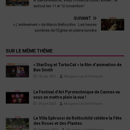
À Sainte-Maxime, Vivez Provence toute l’année… et
surtout les 11 et 12 novembre !
SUIVANT
« L’enlèvement » de Marco Bellocchio : Les heures
sombres de l’Église en pleine lumière
SUR LE MÊME THÈME
« StarDog et TurboCat » le film d’animation de
Ben Smith
18 mai 2021
Morgane Las Dit Peisson
Le Festival d’Art Pyrotechnique de Cannes va
vous en mettre plein la vue !
29 juin 2023
Morgane Las Dit Peisson
La Villa Ephrussi de Rothschild célèbre la Fête
des Roses et des Plantes
24 mars 2023
Morgane Las Dit Peisson