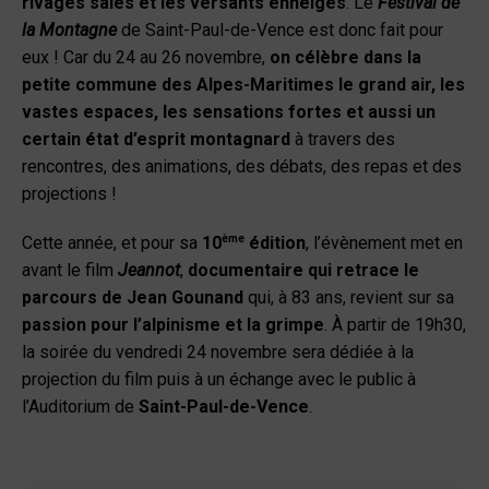
rivages salés et les versants enneigés
. Le
Festival de
la Montagne
de Saint-Paul-de-Vence est donc fait pour
eux ! Car du 24 au 26 novembre,
on célèbre dans la
petite commune des Alpes-Maritimes le grand air, les
vastes espaces, les sensations fortes et aussi un
certain état d’esprit montagnard
à travers des
rencontres, des animations, des débats, des repas et des
projections !
ème
Cette année, et pour sa
10
édition
, l’évènement met en
avant le film
Jeannot
,
documentaire qui retrace le
parcours de Jean Gounand
qui, à 83 ans, revient sur sa
passion pour l’alpinisme et la grimpe
. À partir de 19h30,
la soirée du vendredi 24 novembre sera dédiée à la
projection du film puis à un échange avec le public à
l’Auditorium de
Saint-Paul-de-Vence
.