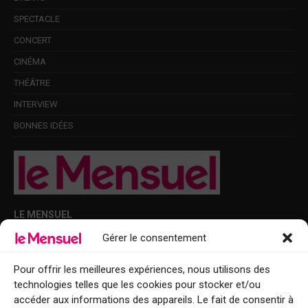
SPECTACLE
CONCERT
CINÉMA
THÉÂTRE
INTERVIEW
BONNES IDÉES
LE MENSUEL
Gérer le consentement
Points de diffusion Var et Alpes-Maritimes : oû trouver Le Mensuel ?
Le Mensuel en PDF : consultez le magazine en ligne
Pour offrir les meilleures expériences, nous utilisons des
technologies telles que les cookies pour stocker et/ou
Qui sommes-nous ?
accéder aux informations des appareils. Le fait de consentir à