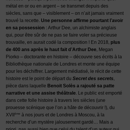
métal en or ou en argent – se transmet depuis des
siècles, sans que – visiblement – on n’ait jamais vraiment
trouvé la recette.
Une personne affirme pourtant l’avoir
en sa possession
: Arthur Dee, un alchimiste anglais
qui, pour être sûr de ne pas se faire voler sa précieuse
trouvaille, en aurait codé la composition ! En 2018,
plus
de 400 ans après le haut fait d’Arthur Dee
, Megan
Piorko – doctorante en histoire – découvre ses écrits à la
Bibliothèque nationale de Londres et monte une équipe
pour les déchiffrer. Largement médiatisé, le récit de cette
histoire est le point de départ du
Secret des secrets
,
pièce dans laquelle
Benoit Solès a rajouté sa patte
narrative et une assise théâtrale
. Le public est emporté
dans cette folle histoire à travers les siècles (une
prouesse scénique que l’on a hâte de découvrir !), du
ème
XVII
à nos jours et de Londres à Moscou, à la
recherche d’un mystère jalousement gardé… Mais a
priori, pas aussi bien que celui du talent d’un auteur qui