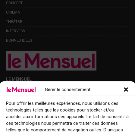
CONCERT
CINÉMA
THÉÂTRE
INTERVIEW
BONNES IDÉES
LE MENSUEL
Gérer le consentement
Points de diffusion Var et Alpes-Maritimes : oû trouver Le Mensuel ?
Le Mensuel en PDF : consultez le magazine en ligne
Pour offrir les meilleures expériences, nous utilisons des
technologies telles que les cookies pour stocker et/ou
Qui sommes-nous ?
accéder aux informations des appareils. Le fait de consentir à
BFM Top Sorties
ces technologies nous permettra de traiter des données
telles que le comportement de navigation ou les ID uniques