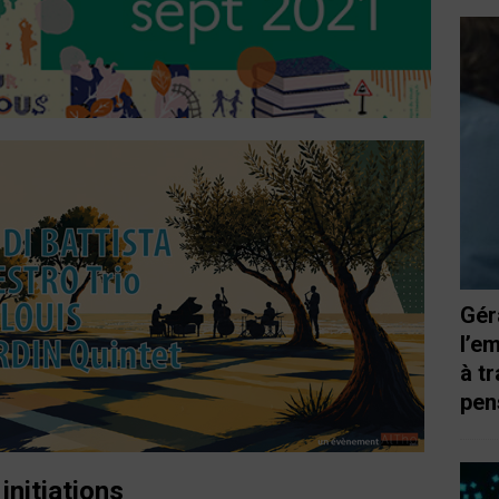
Gér
l’e
à t
pen
 initiations