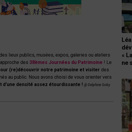
Léa
dév
« L
des lieux publics, musées, expos, galeries ou ateliers
ne 
 l’approche des
38
èmes
Journées du Patrimoine
! Le
our (re)découvrir notre patrimoine
et visiter
des
rmés au public. Nous avons choisi de vous orienter vers
 d’une densité assez étourdissante !
@ Delphine Goby