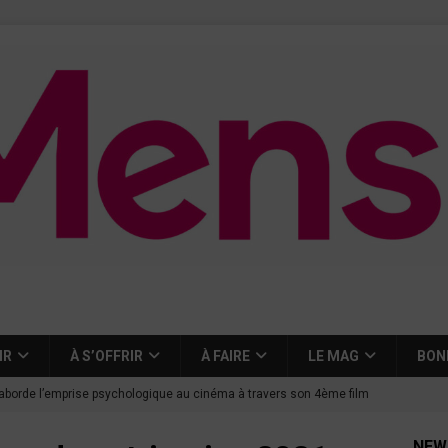
IR
À S’OFFRIR
À FAIRE
LE MAG
BON
aborde l’emprise psychologique au cinéma à travers son 4ème film
NEW