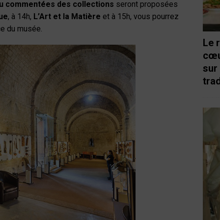
 ou commentées des collections
seront proposées
ue
, à 14h,
L’Art et la Matière
et à 15h, vous pourrez
ce du musée.
Le 
cœu
sur
trad