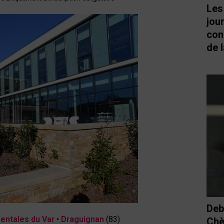
Les
jou
con
de l
Deb
entales du Var
•
Draguignan
(83)
Chè