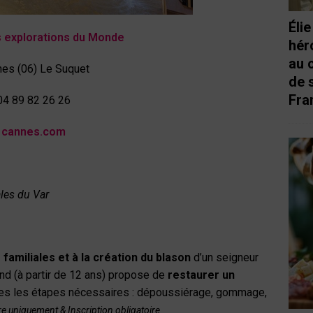
Éli
 explorations du Monde
hér
au 
es (06) Le Suquet
de 
Fra
04 89 82 26 26
cannes.com
les du Var
 familiales et à la création du blason
d’un seigneur
ond (à partir de 12 ans) propose de
restaurer un
tes les étapes nécessaires : dépoussiérage, gommage,
 uniquement & Inscription obligatoire