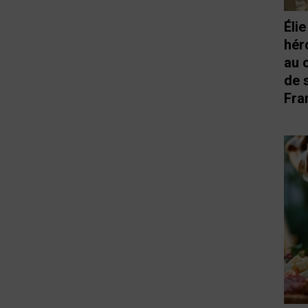
Éli
hér
au 
de 
Fra