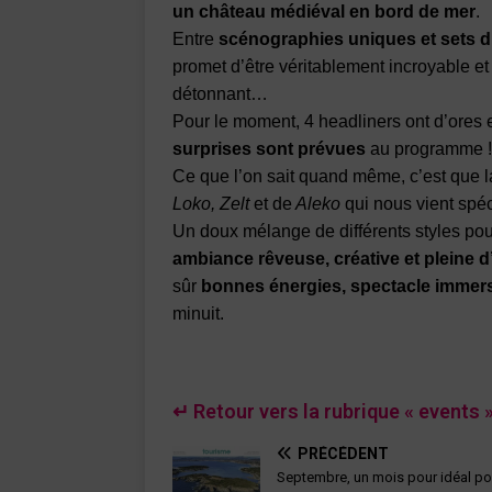
un château médiéval en bord de mer
.
Entre
scénographies uniques et sets d
promet d’être véritablement incroyable et
détonnant…
Pour le moment, 4 headliners ont d’ores e
surprises sont prévues
au programme !
Ce que l’on sait quand même, c’est que 
Loko, Zelt
et de
Aleko
qui nous vient spé
Un doux mélange de différents styles pou
ambiance rêveuse, créative et pleine 
sûr
bonnes énergies, spectacle immersi
minuit.
↵ Retour vers la rubrique « events 
PRÉCÉDENT
Septembre, un mois pour idéal po