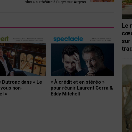
plus » au théâtre à Puget-sur-Argens
Le 
cœu
sur
trad
Dutronc dans « Le
« À crédit et en stéréo »
vous non-
pour réunir Laurent Gerra &
el »
Eddy Mitchell