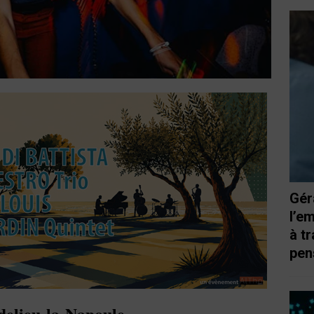
Gér
l’e
à t
pen
delieu-la-Napoule