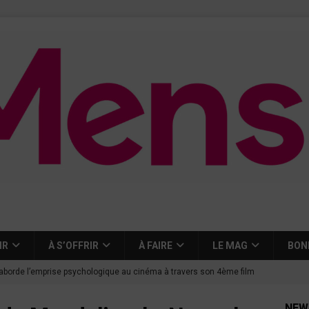
IR
À S’OFFRIR
À FAIRE
LE MAG
BON
aborde l’emprise psychologique au cinéma à travers son 4ème film
NEW