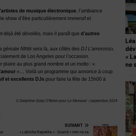
’artistes de musique électronique
, l’ambiance
 le show d’être particulièrement immersif et
t déjà été dévoilés, mais il paraît que
d’autres
Léa
dév
la géniale
Nfrtiti
sera là, aux côtés des
DJ L’amorosso,
« L
cialement de Los Angeles pour l’occasion.
ne 
r plaire au plus grand nombre et un motto : «
d’amour
»… Voilà un programme qui annonce à coup
f et excellents DJs
pour faire la fête de 15h00 à
© Delphine Goby O’Brien pour Le Mensuel / septembre
2024
»
SUIVANT
ur
« Labiche Repetita » : Quand « rien ne va