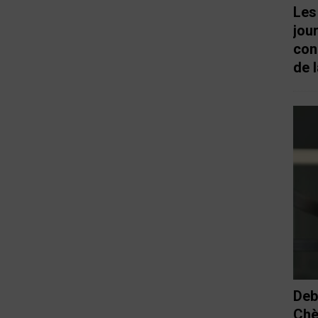
Les
jou
con
de l
Deb
Chè