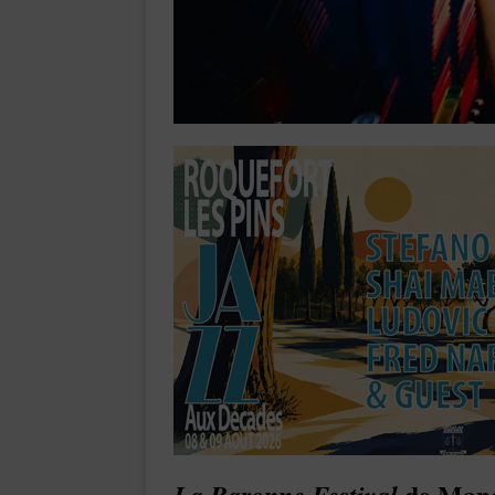
de M
an
La Baronne Festival