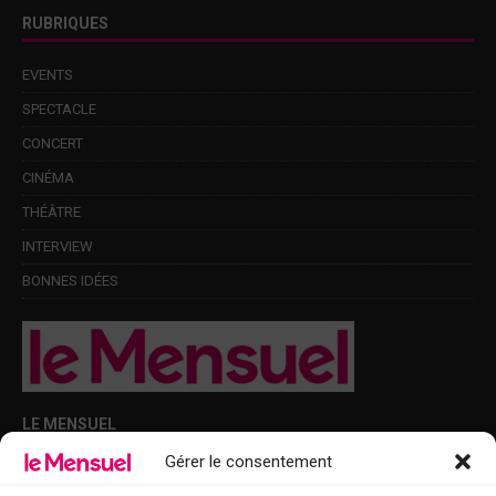
RUBRIQUES
EVENTS
SPECTACLE
CONCERT
CINÉMA
THÉÂTRE
INTERVIEW
BONNES IDÉES
LE MENSUEL
Gérer le consentement
Points de diffusion Var et Alpes-Maritimes : oû trouver Le Mensuel ?