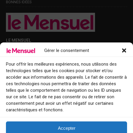
BONNES IDÉES
LE MENSUEL
Gérer le consentement
Points de diffusion Var et Alpes-Maritimes : oû trouver Le Mensuel ?
Le Mensuel en PDF : consultez le magazine en ligne
Pour offrir les meilleures expériences, nous utilisons des
technologies telles que les cookies pour stocker et/ou
Qui sommes-nous ?
accéder aux informations des appareils. Le fait de consentir à
BFM Top Sorties
ces technologies nous permettra de traiter des données
telles que le comportement de navigation ou les ID uniques
EVENT
sur ce site. Le fait de ne pas consentir ou de retirer son
consentement peut avoir un effet négatif sur certaines
Tourisme week-end : envie de vous évader le temps d’un week-end ou
caractéristiques et fonctions.
de découvrir une nouvelle destination ?
Explorez nos bonnes adresses
Accepter