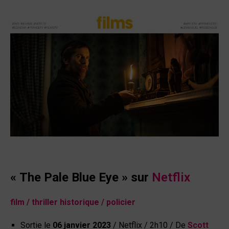
« The Pale Blue Eye » sur
Netflix
film / thriller historique / policier
Sortie le
06
janvier 2023
/ Netflix / 2h10 /
De
Scott