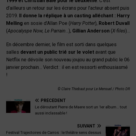
1999 et Christian Bale pour le deuxième
. C’est
d’ailleurs un retour sur les écrans pour l’acteur absent puis
2019.
Il donne la réplique à un casting alléchant : Harry
Melling
en sosie d’Allan Poe (
Harry Potter
),
Robert Duvall
(
Apocalyspe Now, Le Parrain
…),
Gillian Anderson
(
X-files
)…
En décembre dernier, le film est sorti dans quelques
salles
devant un public trié sur le volet
avant que
Netflix ne dévoile son nouveau joujou au grand public le 06
janvier prochain… Verdict : il en est ressorti enthousiasmé
!
© Claire Thiebaut pour Le Mensuel
/ Photo DR
PRÉCÉDENT
Le déroutant Pierre de Maere sort un 1er album… tout
aussi inclassable !
SUIVANT
Festival Trajectoires de Carros : le théâtre sens dessus