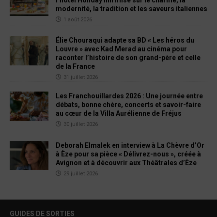
l’hôtel Holiday Inn mise sur le charme, la
modernité, la tradition et les saveurs italiennes
1 août 2026
Élie Chouraqui adapte sa BD « Les héros du
Louvre » avec Kad Merad au cinéma pour
raconter l’histoire de son grand-père et celle
de la France
31 juillet 2026
Les Franchouillardes 2026 : Une journée entre
débats, bonne chère, concerts et savoir-faire
au cœur de la Villa Aurélienne de Fréjus
30 juillet 2026
Deborah Elmalek en interview à La Chèvre d’Or
à Èze pour sa pièce « Délivrez-nous », créée à
Avignon et à découvrir aux Théâtrales d’Èze
29 juillet 2026
GUIDES DE SORTIES