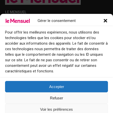
LE MENSUEL
Gérer le consentement
Points de diffusion Var et Alpes-Maritimes : oû trouver Le Mensuel ?
Le Mensuel en PDF : consultez le magazine en ligne
Pour offrir les meilleures expériences, nous utilisons des
technologies telles que les cookies pour stocker et/ou
Qui sommes-nous ?
accéder aux informations des appareils. Le fait de consentir à
BFM Top Sorties
ces technologies nous permettra de traiter des données
telles que le comportement de navigation ou les ID uniques
EVENT
sur ce site. Le fait de ne pas consentir ou de retirer son
consentement peut avoir un effet négatif sur certaines
Tourisme week-end : envie de vous évader le temps d’un week-end ou
caractéristiques et fonctions.
de découvrir une nouvelle destination ?
Explorez nos bonnes adresses
Accepter
Contact
Refuser
Voir les préférences