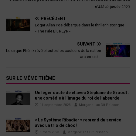
n°438 de janvier 2023
PRÉCÉDENT
Edgar Allan Poe débarque dans le thriller historique
« The Pale Blue Eye »
SUIVANT
Le cirque Phénix révèle toutes les couleurs de la nation
arc-en-ciel…
SUR LE MÊME THÈME
Un léger doute de et avec Stéphane de Groodt :
une comédie à l’image du roi de l’absurde
11 septembre 2023
Morgane Las Dit Peisson
« Le Système Ribadier » reprend du service
avec un trio de choc !
1 mars 2023
Morgane Las Dit Peisson