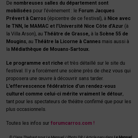
De
nombreuses salles du département sont
mobilisées
pour l’évènement : le
Forum Jacques
Prévert à Carros
(épicentre de ce festival), à
Nice avec
le TNN, le MAMAC et l’Université Nice Côte d’Azur
(à
la Villa Arson), au
Théâtre de Grasse,
à la
Scène 55 de
Mougins
, au
Théâtre la Licorne à Cannes
mais aussi à
la
Médiathèque de Mouans-Sartoux.
Le programme est riche
et très détaillé sur le site du
festival. Il y a forcément une scène près de chez vous qui
proposera une œuvre à découvrir sans tarder.
L’effervescence fédératrice d’un rendez-vous
culturel comme celui-ci mérite vraiment le détour
,
tant pour les spectateurs de théâtre confirmé que pour les
plus occasionnels.
Toutes les infos sur
forumcarros.com
!
© Claire Thiebaut pour Le Mensuel / Photo DR
/ Article paru dans
Le Mensuel