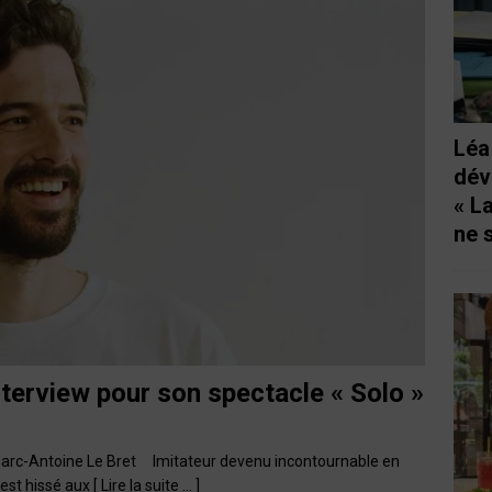
Léa
dév
« L
ne 
terview pour son spectacle « Solo »
 » Marc-Antoine Le Bret Imitateur devenu incontournable en
’est hissé aux
[ Lire la suite … ]