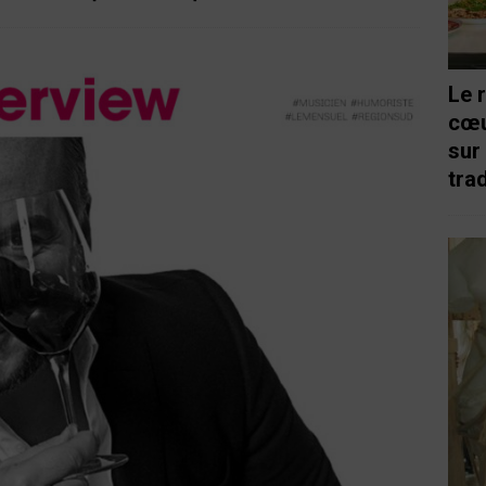
Le 
cœu
sur
trad