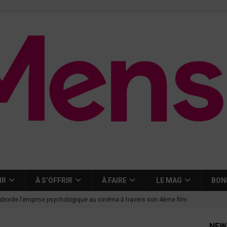
IR
À S’OFFRIR
À FAIRE
LE MAG
BON
aborde l’emprise psychologique au cinéma à travers son 4ème film
NEW