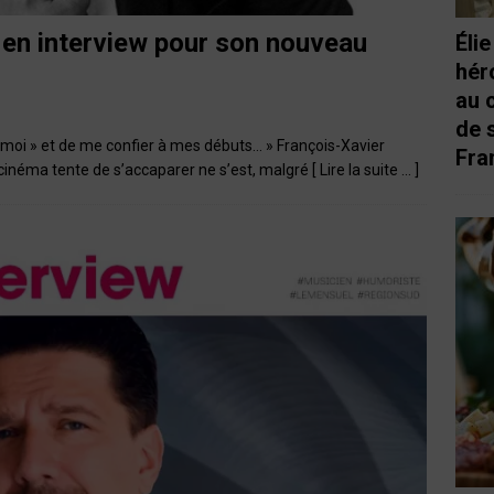
en interview pour son nouveau
Éli
hér
au 
de 
« moi » et de me confier à mes débuts… » François-Xavier
Fra
néma tente de s’accaparer ne s’est, malgré
[ Lire la suite … ]