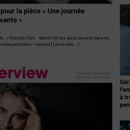
pour la pièce « Une journée
ivants »
le… » Roschdy Zem Bientôt 50 ans après sa sortie dans les
iornata particolare – reprend
[ Lire la suite … ]
Gér
l’e
à t
pen