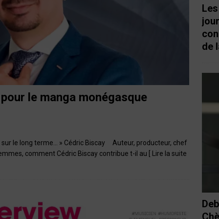
Les
jou
con
de l
w pour le manga monégasque
e sur le long terme… » Cédric Biscay Auteur, producteur, chef
femmes, comment Cédric Biscay contribue t-il au
[ Lire la suite
Deb
Chè