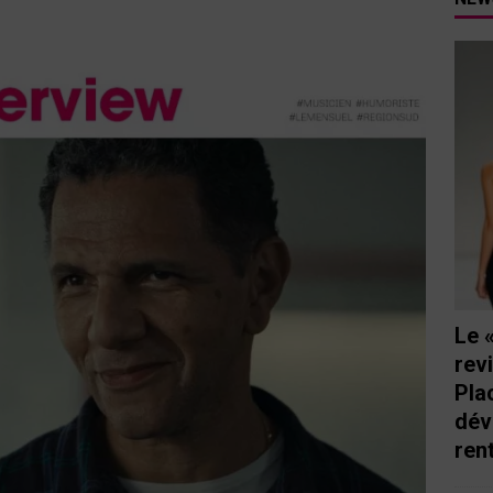
tutu va ouvrir ses portes à Mandelieu
SPECTACLE
nie Thierry dévoilent au cinéma ce que devient « La vie d’une
e qu’aux autres
CINÉMA
ci de Nice au cœur de l’hôtel Holiday Inn mise sur le charme, la
rs italiennes
BONNES TABLES
s Lafayette » revient sous les arcades de la Place Masséna de Nice
 de la rentrée
EVENTS
Le 
rev
Pla
dév
ren