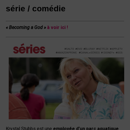
série /
comédie
« Becoming a God »
à voir ici !
Krystal Stubbs est une
employée d’un parc aquatique