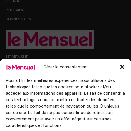
THÉÂTRE
INTERVIEW
BONNES IDÉES
LE MENSUEL
Gérer le consentement
Points de diffusion Var et Alpes-Maritimes : oû trouver Le Mensuel ?
Le Mensuel en PDF : consultez le magazine en ligne
Pour offrir les meilleures expériences, nous utilisons des
technologies telles que les cookies pour stocker et/ou
Qui sommes-nous ?
accéder aux informations des appareils. Le fait de consentir à
BFM Top Sorties
ces technologies nous permettra de traiter des données
telles que le comportement de navigation ou les ID uniques
EVENT
sur ce site. Le fait de ne pas consentir ou de retirer son
consentement peut avoir un effet négatif sur certaines
Tourisme week-end : envie de vous évader le temps d’un week-end ou
caractéristiques et fonctions.
de découvrir une nouvelle destination ?