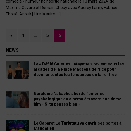
comédie / humour noir sortie nationale le 13 mars 2024 de
Maxime Govare et Romain Choay avec Audrey Lamy, Fabrice
Eboué, Anouk
[ Lire la suite … ]
«
1
…
5
6
NEWS
Le « Défilé Galeries Lafayette » revient sous les
arcades de la Place Masséna de Nice pour
dévoiler toutes les tendances de la rentrée
Géraldine Nakache aborde l’emprise
psychologique au cinéma à travers son 4ème
film « Si tu penses bien »
Le Cabaret Le Turlututu va ouvrir ses portes à
Mandelieu