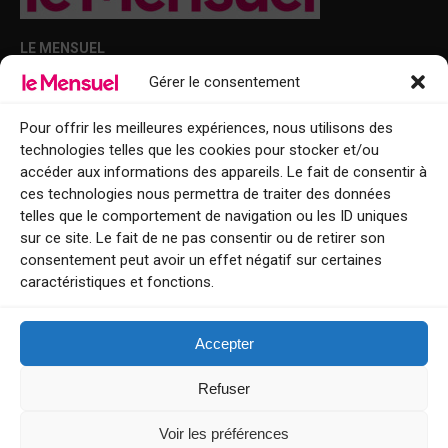
LE MENSUEL
Gérer le consentement
Points de diffusion Var et Alpes-Maritimes : oû trouver Le Mensuel ?
Le Mensuel en PDF : consultez le magazine en ligne
Pour offrir les meilleures expériences, nous utilisons des
technologies telles que les cookies pour stocker et/ou
Qui sommes-nous ?
accéder aux informations des appareils. Le fait de consentir à
BFM Top Sorties
ces technologies nous permettra de traiter des données
telles que le comportement de navigation ou les ID uniques
EVENT
sur ce site. Le fait de ne pas consentir ou de retirer son
consentement peut avoir un effet négatif sur certaines
Tourisme week-end : envie de vous évader le temps d’un week-end ou
caractéristiques et fonctions.
de découvrir une nouvelle destination ?
Explorez nos bonnes adresses
Accepter
Contact
Refuser
Voir les préférences