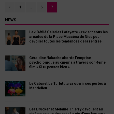
«
1
…
6
7
NEWS
Le « Défilé Galeries Lafayette » revient sous les
arcades de la Place Masséna de Nice pour
dévoiler toutes les tendances de la rentrée
Géraldine Nakache aborde l’emprise
psychologique au cinéma à travers son 4ème
film « Si tu penses bien »
Le Cabaret Le Turlututu va ouvrir ses portes à
Mandelieu
Léa Drucker et Mélanie Thierry dévoilent au
cinéma ce que devient « La vie d’une femme »