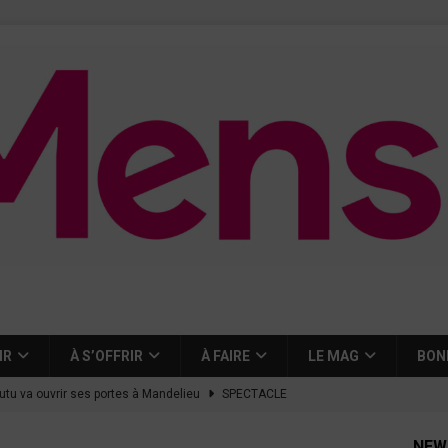
IR
À S’OFFRIR
À FAIRE
LE MAG
BON
tutu va ouvrir ses portes à Mandelieu
SPECTACLE
nie Thierry dévoilent au cinéma ce que devient « La vie d’une
NEW