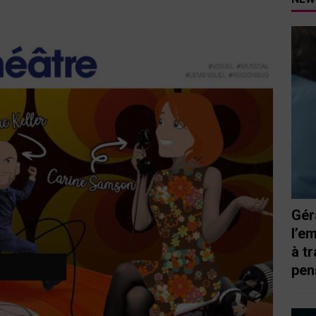
e qu’aux autres
CINÉMA
ci de Nice au cœur de l’hôtel Holiday Inn mise sur le charme, la
rs italiennes
BONNES TABLES
dapte sa BD « Les héros du Louvre » avec Kad Merad au cinéma pour
e et celle de la France
CINÉMA
aborde l’emprise psychologique au cinéma à travers son 4ème film
Gér
l’e
à t
pen