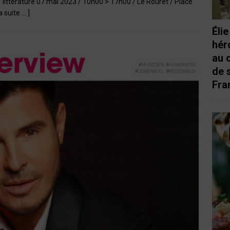
/ littérature 07 mai 2023 / 10h00 > 17h00 / Le Rouret / Place
la suite … ]
Éli
hér
au 
de 
Fra