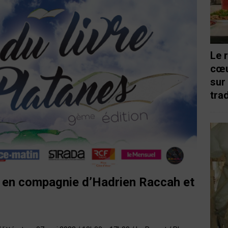
Le 
cœu
sur
trad
t en compagnie d’Hadrien Raccah et