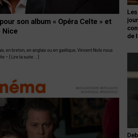
Les
jou
 pour son album « Opéra Celte » et
con
e Nice
de l
ais, en breton, en anglais ou en gaélique, Vincent Niclo nous
lte –
[ Lire la suite … ]
Deb