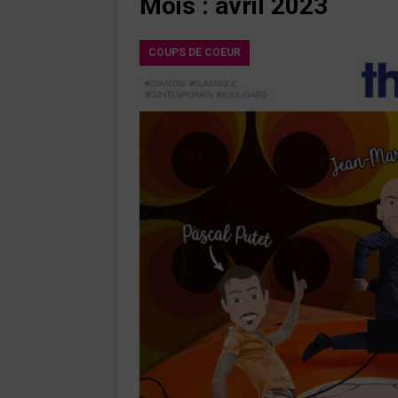
Mois :
avril 2023
femme » lorsqu’elle ne se consacr
[ 1 août 2026 ]
Le restaurant Miami
COUPS DE COEUR
modernité, la tradition et les saveu
[ 31 juillet 2026 ]
Élie Chouraqui a
raconter l’histoire de son grand-pèr
[ 5 août 2026 ]
Géraldine Nakache 
« Si tu penses bien »
CINÉMA