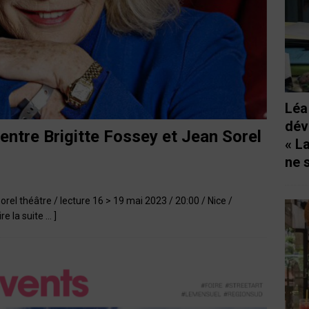
Léa
dév
 entre Brigitte Fossey et Jean Sorel
« L
ne 
orel théâtre / lecture 16 > 19 mai 2023 / 20:00 / Nice /
Lire la suite … ]