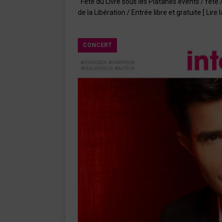
Fête du Livre sous les Platanes events / fête 
de la Libération / Entrée libre et gratuite
[ Lire 
CONCERT