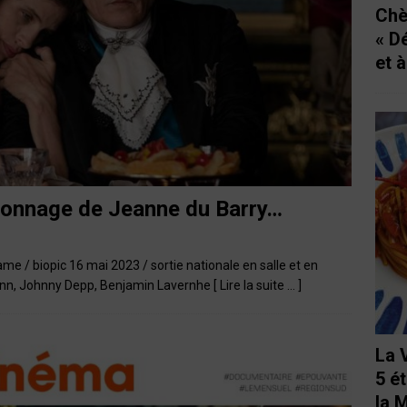
Chè
« D
et 
onnage de Jeanne du Barry…
 / biopic 16 mai 2023 / sortie nationale en salle et en
enn, Johnny Depp, Benjamin Lavernhe
[ Lire la suite … ]
La 
5 é
la 