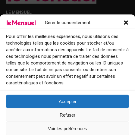
LE MENSUEL
Gérer le consentement
Points de diffusion Var et Alpes-Maritimes : oû trouver Le Mensuel ?
Le Mensuel en PDF : consultez le magazine en ligne
Pour offrir les meilleures expériences, nous utilisons des
technologies telles que les cookies pour stocker et/ou
Qui sommes-nous ?
accéder aux informations des appareils. Le fait de consentir à
BFM Top Sorties
ces technologies nous permettra de traiter des données
telles que le comportement de navigation ou les ID uniques
EVENT
sur ce site. Le fait de ne pas consentir ou de retirer son
consentement peut avoir un effet négatif sur certaines
Tourisme week-end : envie de vous évader le temps d’un week-end ou
caractéristiques et fonctions.
de découvrir une nouvelle destination ?
Explorez nos bonnes adresses
Accepter
Contact
Refuser
Voir les préférences