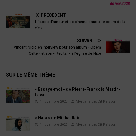
de mai 2023
PRÉCÉDENT
Histoire d’amour et de cinéma dans « Le cours de la
vie »
SUIVANT
Vincent Niclo en interview pour son album « Opéra
Celte » et son « Récital » à l’église de Nice
SUR LE MÊME THÈME
« Essaye-moi » de Pierre-François Martin-
Laval
1 novembre 2020
Morgane Las Dit Peisson
« Hala » de Minhal Baig
1 novembre 2020
Morgane Las Dit Peisson