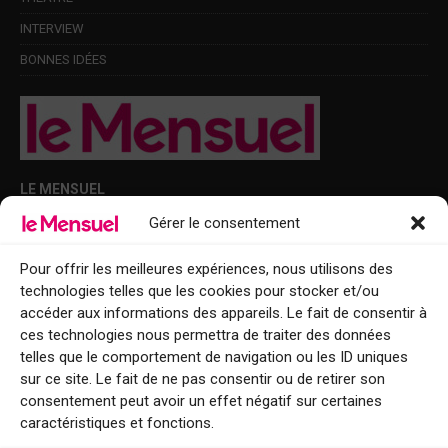
INTERVIEW
BONNES IDÉES
LE MENSUEL
Gérer le consentement
Points de diffusion Var et Alpes-Maritimes : oû trouver Le Mensuel ?
Le Mensuel en PDF : consultez le magazine en ligne
Pour offrir les meilleures expériences, nous utilisons des
technologies telles que les cookies pour stocker et/ou
Qui sommes-nous ?
accéder aux informations des appareils. Le fait de consentir à
BFM Top Sorties
ces technologies nous permettra de traiter des données
telles que le comportement de navigation ou les ID uniques
EVENT
sur ce site. Le fait de ne pas consentir ou de retirer son
consentement peut avoir un effet négatif sur certaines
Tourisme week-end : envie de vous évader le temps d’un week-end ou
caractéristiques et fonctions.
de découvrir une nouvelle destination ?