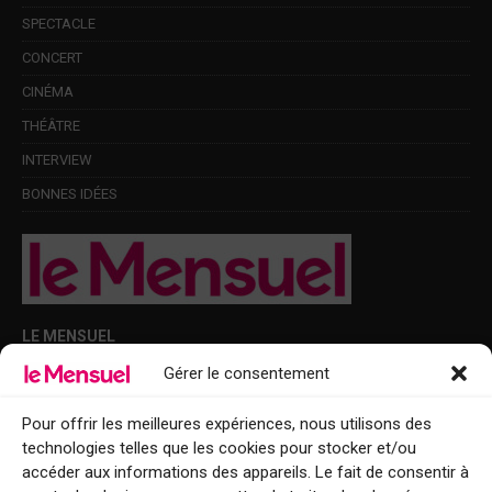
SPECTACLE
CONCERT
CINÉMA
THÉÂTRE
INTERVIEW
BONNES IDÉES
LE MENSUEL
Gérer le consentement
Points de diffusion Var et Alpes-Maritimes : oû trouver Le Mensuel ?
Le Mensuel en PDF : consultez le magazine en ligne
Pour offrir les meilleures expériences, nous utilisons des
technologies telles que les cookies pour stocker et/ou
Qui sommes-nous ?
accéder aux informations des appareils. Le fait de consentir à
BFM Top Sorties