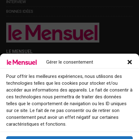
INTERVIEW
BONNES IDÉES
LE MENSUEL
Gérer le consentement
Points de diffusion Var et Alpes-Maritimes : oû trouver Le Mensuel ?
Le Mensuel en PDF : consultez le magazine en ligne
Pour offrir les meilleures expériences, nous utilisons des
technologies telles que les cookies pour stocker et/ou
Qui sommes-nous ?
accéder aux informations des appareils. Le fait de consentir à
BFM Top Sorties
ces technologies nous permettra de traiter des données
telles que le comportement de navigation ou les ID uniques
EVENT
sur ce site. Le fait de ne pas consentir ou de retirer son
consentement peut avoir un effet négatif sur certaines
Tourisme week-end : envie de vous évader le temps d’un week-end ou
caractéristiques et fonctions.
de découvrir une nouvelle destination ?