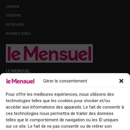
CINÉMA
THÉÂTRE
INTERVIEW
BONNES IDÉES
LE MENSUEL
Gérer le consentement
Points de diffusion Var et Alpes-Maritimes : oû trouver Le Mensuel ?
Le Mensuel en PDF : consultez le magazine en ligne
Pour offrir les meilleures expériences, nous utilisons des
technologies telles que les cookies pour stocker et/ou
Qui sommes-nous ?
accéder aux informations des appareils. Le fait de consentir à
BFM Top Sorties
ces technologies nous permettra de traiter des données
telles que le comportement de navigation ou les ID uniques
EVENT
sur ce site. Le fait de ne pas consentir ou de retirer son