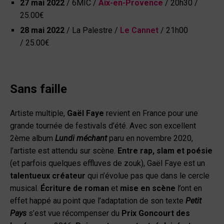
27 mai 2022
/ 6MIC /
Aix-en-Provence
/ 20h30 /
25.00€
28 mai 2022
/ La Palestre /
Le Cannet
/ 21h00
/ 25.00€
Sans faille
Artiste multiple,
Gaël Faye
revient en France pour une
grande tournée de festivals d’été. Avec son excellent
2
ème
album
Lundi méchant
paru en novembre 2020,
l’artiste est attendu sur scène.
Entre rap, slam et poésie
(et parfois quelques effluves de zouk), Gaël Faye est un
talentueux créateur
qui n’évolue pas que dans le cercle
musical.
Écriture de roman
et
mise en scène
l’ont en
effet happé au point que l’adaptation de son texte
Petit
Pays
s’est vue récompenser du
Prix Goncourt des