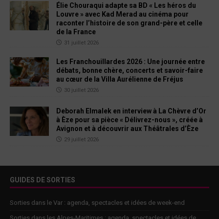
Élie Chouraqui adapte sa BD « Les héros du
Louvre » avec Kad Merad au cinéma pour
raconter l’histoire de son grand-père et celle
de la France
31 juillet 2026
Les Franchouillardes 2026 : Une journée entre
débats, bonne chère, concerts et savoir-faire
au cœur de la Villa Aurélienne de Fréjus
30 juillet 2026
Deborah Elmalek en interview à La Chèvre d’Or
à Èze pour sa pièce « Délivrez-nous », créée à
Avignon et à découvrir aux Théâtrales d’Èze
29 juillet 2026
GUIDES DE SORTIES
Sorties dans le Var : agenda, spectacles et idées de week-end
Sorties dans les Alpes-Maritimes : agenda, spectacles et idées de