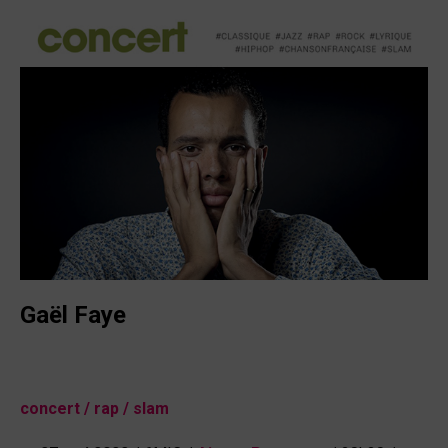
Gaël Faye
concert / rap / slam