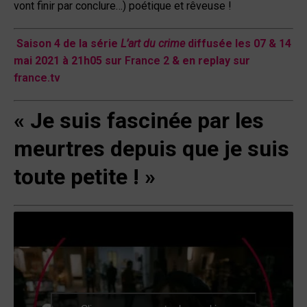
vont finir par conclure…) poétique et rêveuse !
Saison 4 de la série
L’art du crime
diffusée les 07 & 14
mai 2021 à 21h05 sur
France 2
& en replay sur
france.tv
«
Je suis fascinée par les
meurtres depuis que je suis
toute petite !
»