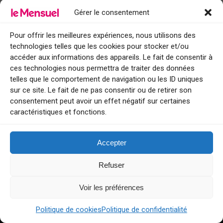
Gérer le consentement
La Villa Genesis : un boutique-hôtel 5 étoiles
qui rend hommage à toute la Méditerranée à
travers son restaurant Rogina à Menton !
Pour offrir les meilleures expériences, nous utilisons des
28 juillet 2026
technologies telles que les cookies pour stocker et/ou
accéder aux informations des appareils. Le fait de consentir à
ces technologies nous permettra de traiter des données
telles que le comportement de navigation ou les ID uniques
GUIDES DE SORTIES
sur ce site. Le fait de ne pas consentir ou de retirer son
consentement peut avoir un effet négatif sur certaines
Sorties dans le Var : agenda, spectacles et idées de week-end
caractéristiques et fonctions.
Sorties dans les Alpes-Maritimes : agenda, spectacles et idées de
week-end
Accepter
Sorties à Nice
Refuser
Sorties à Cannes
Sorties à Monaco
Voir les préférences
Que faire ce week-end sur la Côte d’Azur ?
Politique de cookies
Politique de confidentialité
Tourisme week-end : envie de vous évader le temps d’un week-end ou
de découvrir une nouvelle destination ?