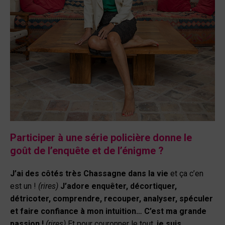
Participer à une série policière donne le
goût de l’enquête et de l’énigme ?
J’ai des côtés très Chassagne dans la vie
et ça c’en
est un !
(rires)
J’adore enquêter, décortiquer,
détricoter, comprendre, recouper, analyser, spéculer
et faire confiance à mon intuition… C’est ma grande
passion !
(rires)
Et pour couronner le tout,
je suis