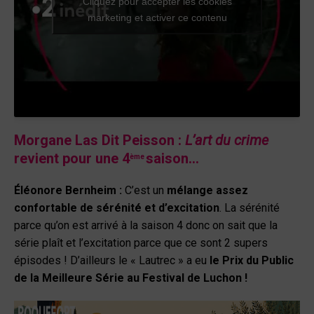
Cliquez pour accepter les cookies
marketing et activer ce contenu
Morgane Las Dit Peisson :
L’art du
cri
me
revient pour une 4
saison…
ème
Éléonore Bernheim
:
C’est un
mélange assez
confortable de sérénité et d’excitation
. La sérénité
parce qu’on est arrivé à la saison 4 donc on sait que la
série plaît et l’excitation parce que ce sont 2 supers
épisodes ! D’ailleurs le « Lautrec » a eu
le Prix du Public
de la Meilleure Série au Festival de Luchon !