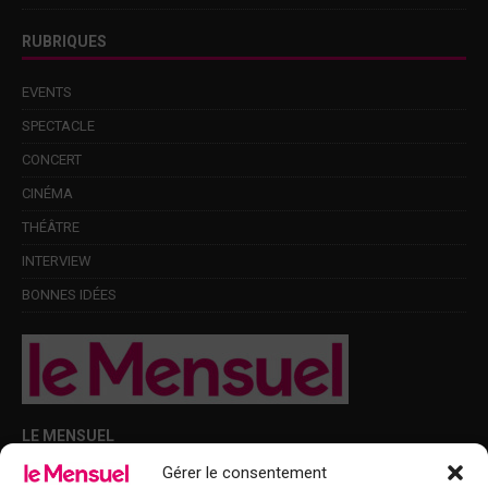
RUBRIQUES
EVENTS
SPECTACLE
CONCERT
CINÉMA
THÉÂTRE
INTERVIEW
BONNES IDÉES
LE MENSUEL
Gérer le consentement
Points de diffusion Var et Alpes-Maritimes : oû trouver Le Mensuel ?