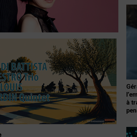
Gér
l’e
à t
pen
e