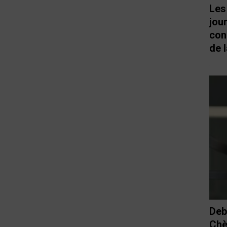
Les
jou
con
de l
Deb
Chè