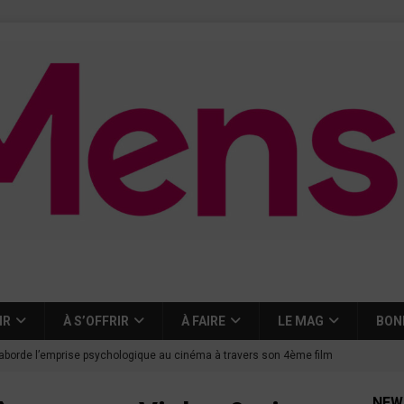
IR
À S’OFFRIR
À FAIRE
LE MAG
BON
aborde l’emprise psychologique au cinéma à travers son 4ème film
NEW