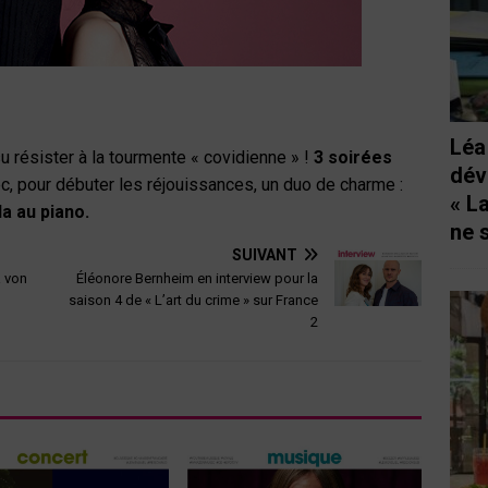
Léa
u résister à la tourmente « covidienne » !
3 soirées
dév
ec, pour débuter les réjouissances, un duo de charme :
« L
a au piano.
ne 
SUIVANT
a von
Éléonore Bernheim en interview pour la
saison 4 de « L’art du crime » sur France
2