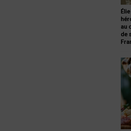
Éli
hér
au 
de 
Fra