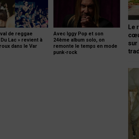
Le 
Avec Iggy Pop et son
ival de reggae
cœu
24ème album solo, on
 Du Lac » revient à
sur
remonte le temps en mode
oux dans le Var
trad
punk-rock