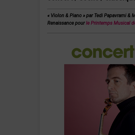
« Violon & Piano
»
par Tedi Papavrami & 
Renaissance pour
le Printemps Musical d