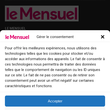
LE MENSUEL
Gérer le consentement
Points de diffusion Var et Alpes-Maritimes : oû trouver Le Mensuel ?
Le Mensuel en PDF : consultez le magazine en ligne
Pour offrir les meilleures expériences, nous utilisons des
technologies telles que les cookies pour stocker et/ou
Qui sommes-nous ?
accéder aux informations des appareils. Le fait de consentir à
BFM Top Sorties
ces technologies nous permettra de traiter des données
telles que le comportement de navigation ou les ID uniques
EVENT
sur ce site. Le fait de ne pas consentir ou de retirer son
consentement peut avoir un effet négatif sur certaines
Tourisme week-end : envie de vous évader le temps d’un week-end ou
caractéristiques et fonctions.
de découvrir une nouvelle destination ?
Explorez nos bonnes adresses
Accepter
Contact