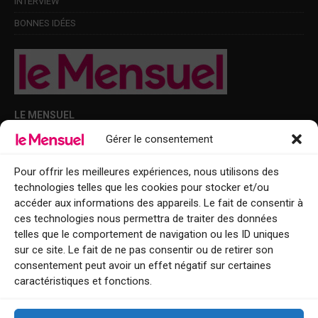
INTERVIEW
BONNES IDÉES
LE MENSUEL
Gérer le consentement
Points de diffusion Var et Alpes-Maritimes : oû trouver Le Mensuel ?
Le Mensuel en PDF : consultez le magazine en ligne
Pour offrir les meilleures expériences, nous utilisons des
technologies telles que les cookies pour stocker et/ou
Qui sommes-nous ?
accéder aux informations des appareils. Le fait de consentir à
BFM Top Sorties
ces technologies nous permettra de traiter des données
telles que le comportement de navigation ou les ID uniques
EVENT
sur ce site. Le fait de ne pas consentir ou de retirer son
consentement peut avoir un effet négatif sur certaines
Tourisme week-end : envie de vous évader le temps d’un week-end ou
caractéristiques et fonctions.
de découvrir une nouvelle destination ?
Explorez nos bonnes adresses