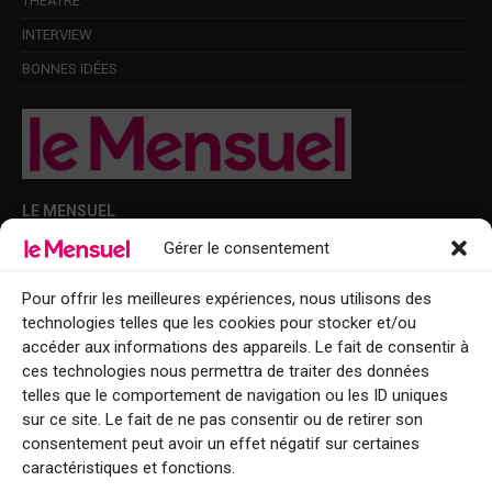
THÉÂTRE
INTERVIEW
BONNES IDÉES
LE MENSUEL
Gérer le consentement
Points de diffusion Var et Alpes-Maritimes : oû trouver Le Mensuel ?
Le Mensuel en PDF : consultez le magazine en ligne
Pour offrir les meilleures expériences, nous utilisons des
technologies telles que les cookies pour stocker et/ou
Qui sommes-nous ?
accéder aux informations des appareils. Le fait de consentir à
BFM Top Sorties
ces technologies nous permettra de traiter des données
telles que le comportement de navigation ou les ID uniques
EVENT
sur ce site. Le fait de ne pas consentir ou de retirer son
consentement peut avoir un effet négatif sur certaines
Tourisme week-end : envie de vous évader le temps d’un week-end ou
caractéristiques et fonctions.
de découvrir une nouvelle destination ?