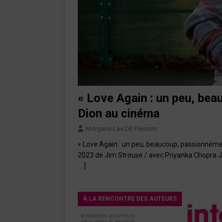
« Love Again : un peu, be
Dion au cinéma
Morgane Las Dit Peisson
« Love Again : un peu, beaucoup, passionnémen
2023 de Jim Strouse / avec Priyanka Chopra 
… ]
À LA RENCONTRE DES AUTEURS