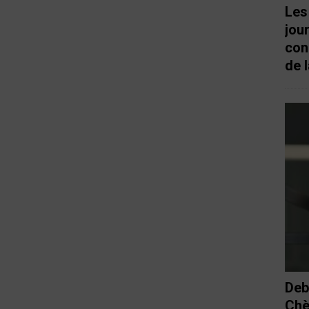
Les
jou
con
de l
Deb
Chè