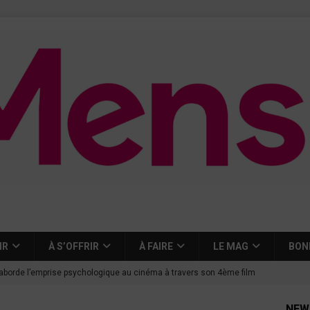
IR
À S’OFFRIR
À FAIRE
LE MAG
BON
aborde l’emprise psychologique au cinéma à travers son 4ème film
NEW