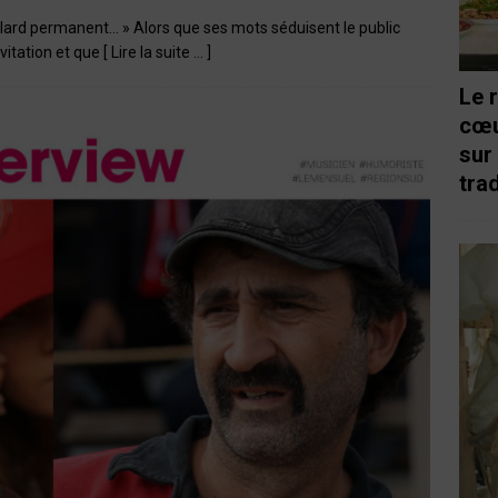
illard permanent… » Alors que ses mots séduisent le public
nvitation et que
[ Lire la suite … ]
Le 
cœu
sur
trad