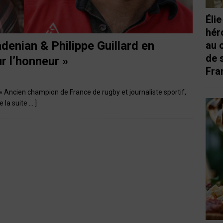
Éli
hér
enian & Philippe Guillard en
au 
de 
ur l’honneur »
Fra
 Ancien champion de France de rugby et journaliste sportif,
re la suite … ]