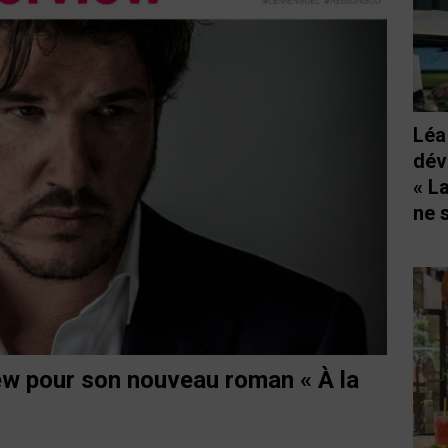
Léa
dév
« L
ne 
ew pour son nouveau roman « À la