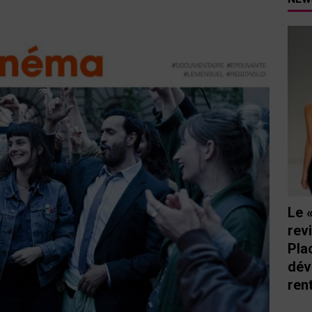
tutu va ouvrir ses portes à Mandelieu
SPECTACLE
nie Thierry dévoilent au cinéma ce que devient « La vie d’une
e qu’aux autres
CINÉMA
ci de Nice au cœur de l’hôtel Holiday Inn mise sur le charme, la
rs italiennes
BONNES TABLES
s Lafayette » revient sous les arcades de la Place Masséna de Nice
 de la rentrée
EVENTS
Le 
rev
Pla
dév
ren