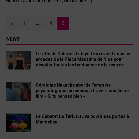
Noël est avant tout une fête
[ Lire la suite … ]
«
1
…
4
5
NEWS
Le « Défilé Galeries Lafayette » revient sous les
arcades de la Place Masséna de Nice pour
dévoiler toutes les tendances de la rentrée
Géraldine Nakache aborde l’emprise
psychologique au cinéma à travers son 4ème
film « Si tu penses bien »
Le Cabaret Le Turlututu va ouvrir ses portes à
Mandelieu