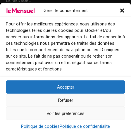
LE MENSUEL
Gérer le consentement
Points de diffusion Var et Alpes-Maritimes : oû trouver Le Mensuel ?
Le Mensuel en PDF : consultez le magazine en ligne
Pour offrir les meilleures expériences, nous utilisons des
technologies telles que les cookies pour stocker et/ou
Qui sommes-nous ?
accéder aux informations des appareils. Le fait de consentir à
BFM Top Sorties
ces technologies nous permettra de traiter des données
telles que le comportement de navigation ou les ID uniques
EVENT
sur ce site. Le fait de ne pas consentir ou de retirer son
consentement peut avoir un effet négatif sur certaines
Tourisme week-end : envie de vous évader le temps d’un week-end ou
caractéristiques et fonctions.
de découvrir une nouvelle destination ?
Explorez nos bonnes adresses
Accepter
Contact
Refuser
Voir les préférences
Le Mensuel
Politique de cookies
Politique de confidentialité