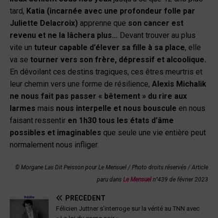
tard,
Katia (incarnée avec une profondeur folle par
Juliette Delacroix)
apprenne que
son cancer est
revenu et ne la lâchera plus…
Devant trouver au plus
vite un
tuteur capable d’élever sa fille à sa place
, elle
va se
tourner vers son frère, dépressif et alcoolique.
En dévoilant ces destins tragiques, ces êtres meurtris et
leur chemin vers une forme de résilience,
Alexis Michalik
ne nous fait pas passer « bêtement » du rire aux
larmes
mais
nous interpelle et nous bouscule
en nous
faisant ressentir
en 1h30 tous les états d’âme
possibles et imaginables
que seule une vie entière peut
normalement nous infliger.
© Morgane Las Dit Peisson pour Le Mensuel / Photo droits réservés
/
Article
paru dans
Le Mensuel
n°439 de février 2023
PRÉCÉDENT
Félicien Juttner s’interroge sur la vérité au TNN avec