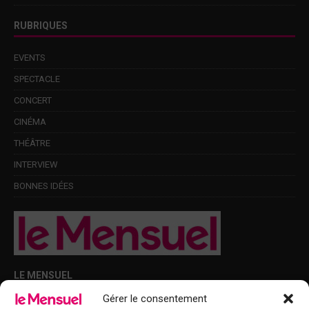
RUBRIQUES
EVENTS
SPECTACLE
CONCERT
CINÉMA
THÉÂTRE
INTERVIEW
BONNES IDÉES
LE MENSUEL
Gérer le consentement
Points de diffusion Var et Alpes-Maritimes : oû trouver Le Mensuel ?