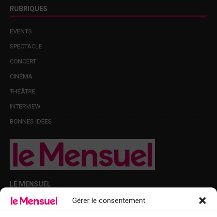
RUBRIQUES
EVENTS
SPECTACLE
CONCERT
CINÉMA
THÉÂTRE
INTERVIEW
BONNES IDÉES
LE MENSUEL
Gérer le consentement
Points de diffusion Var et Alpes-Maritimes : oû trouver Le Mensuel ?