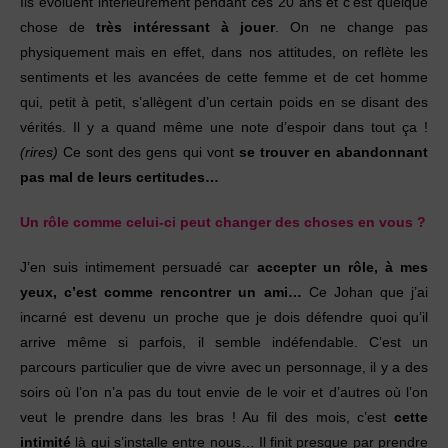
Ils évoluent intérieurement pendant ces 20 ans et c’est quelque
chose de
très intéressant à jouer
. On ne change pas
physiquement mais en effet, dans nos attitudes, on reflète les
sentiments et les avancées de cette femme et de cet homme
qui, petit à petit, s’allègent d’un certain poids en se disant des
vérités. Il y a quand même une note d’espoir dans tout ça !
(rires)
Ce sont des gens qui vont
se trouver en abandonnant
pas mal de leurs certitudes…
Un rôle comme celui-ci peut changer des choses en vous ?
J’en suis intimement persuadé car
accepter un rôle, à mes
yeux, c’est comme rencontrer un ami…
Ce Johan que j’ai
incarné est devenu un proche que je dois défendre quoi qu’il
arrive même si parfois, il semble indéfendable. C’est un
parcours particulier que de vivre avec un personnage, il y a des
soirs où l’on n’a pas du tout envie de le voir et d’autres où l’on
veut le prendre dans les bras ! Au fil des mois, c’est
cette
intimité
là qui s’installe entre nous… Il finit presque par prendre