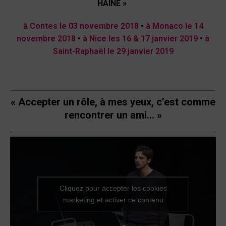
HAINE »
à Contes le 03 novembre 2018
•
à Monaco le 14
novembre 2018
•
à Nice les 16 & 17 janvier 2019
•
à
Saint-Raphaël le 29 janvier 2019
« Accepter un rôle, à mes yeux, c’est comme
rencontrer un ami… »
Cliquez pour accepter les cookies
marketing et activer ce contenu