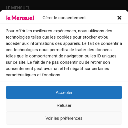
LE MENSUEL
Gérer le consentement
Points de diffusion Var et Alpes-Maritimes : oû trouver Le Mensuel ?
Le Mensuel en PDF : consultez le magazine en ligne
Pour offrir les meilleures expériences, nous utilisons des
technologies telles que les cookies pour stocker et/ou
Qui sommes-nous ?
accéder aux informations des appareils. Le fait de consentir à
BFM Top Sorties
ces technologies nous permettra de traiter des données
telles que le comportement de navigation ou les ID uniques
EVENT
sur ce site. Le fait de ne pas consentir ou de retirer son
consentement peut avoir un effet négatif sur certaines
Tourisme week-end : envie de vous évader le temps d’un week-end ou
caractéristiques et fonctions.
de découvrir une nouvelle destination ?
Explorez nos bonnes adresses
Accepter
Contact
Refuser
Voir les préférences
Le Mensuel