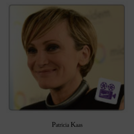
P
K
atricia
aas