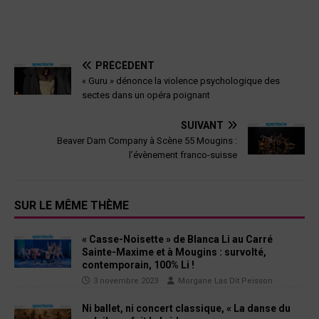
PRÉCÉDENT
« Guru » dénonce la violence psychologique des
sectes dans un opéra poignant
SUIVANT
Beaver Dam Company à Scène 55 Mougins :
l’évènement franco-suisse
SUR LE MÊME THÈME
« Casse-Noisette » de Blanca Li au Carré
Sainte-Maxime et à Mougins : survolté,
contemporain, 100% Li !
3 novembre 2023
Morgane Las Dit Peisson
Ni ballet, ni concert classique, « La danse du