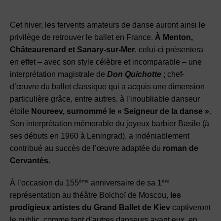
Cet hiver, les fervents amateurs de danse auront ainsi le
privilège de retrouver le ballet en France.
À Menton,
Châteaurenard et Sanary-sur-Mer
, celui-ci présentera
en effet – avec son style célèbre et incomparable – une
interprétation magistrale de
Don Quichotte
; chef-
d’œuvre du ballet classique qui a acquis une dimension
particulière grâce, entre autres, à l’inoubliable danseur
étoile
Noureev, surnommé le « Seigneur de la danse »
.
Son interprétation mémorable du joyeux barbier Basile (à
ses débuts en 1960 à Leningrad), a indéniablement
contribué au succès de l’œuvre adaptée du
roman de
Cervantès
.
ème
ère
À l’occasion du 155
anniversaire de sa 1
représentation au théâtre Bolchoï de Moscou,
les
prodigieux artistes du Grand Ballet de Kiev
captiveront
le public, comme tant d’autres danseurs avant eux, en