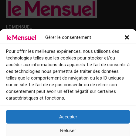
LE MENSUEL
Gérer le consentement
Points de diffusion Var et Alpes-Maritimes : oû trouver Le Mensuel ?
Le Mensuel en PDF : consultez le magazine en ligne
Pour offrir les meilleures expériences, nous utilisons des
technologies telles que les cookies pour stocker et/ou
Qui sommes-nous ?
accéder aux informations des appareils. Le fait de consentir à
BFM Top Sorties
ces technologies nous permettra de traiter des données
telles que le comportement de navigation ou les ID uniques
EVENT
sur ce site. Le fait de ne pas consentir ou de retirer son
consentement peut avoir un effet négatif sur certaines
Tourisme week-end : envie de vous évader le temps d’un week-end ou
caractéristiques et fonctions.
de découvrir une nouvelle destination ?
Explorez nos bonnes adresses
Accepter
Contact
Refuser