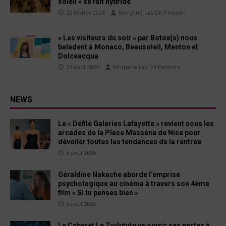
soleil » se fait hybride
25 février 2023
Morgane Las Dit Peisson
« Les visiteurs du soir » par Botox(s) nous
baladent à Monaco, Beausoleil, Menton et
Dolceacqua
29 août 2024
Morgane Las Dit Peisson
NEWS
Le « Défilé Galeries Lafayette » revient sous les
arcades de la Place Masséna de Nice pour
dévoiler toutes les tendances de la rentrée
6 août 2026
Géraldine Nakache aborde l’emprise
psychologique au cinéma à travers son 4ème
film « Si tu penses bien »
5 août 2026
Le Cabaret Le Turlututu va ouvrir ses portes à