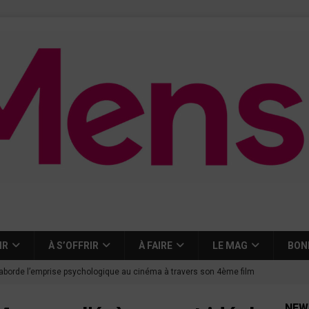
IR
À S’OFFRIR
À FAIRE
LE MAG
BON
aborde l’emprise psychologique au cinéma à travers son 4ème film
NEW