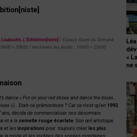
bition[niste]
Louboutin, L’Exhibition[niste]
/ Espace Ravel du Grimaldi
Léa
 10h00 > 20h00 / nocturnes les jeudis : 10h00 > 22h00
dév
« L
ne 
 maison
t’s dance
« Put on your red shoes and dance the blues…
blues »
)… Etait-ce prémonitoire ? Car ce n’est qu’en
1992
27 ans, décida de commercialiser ses désormais
ns
et à la
semelle rouge écarlate
. Son œil artistique
ns
et les
inspirations
pour toujours créer
les plus
e la mode et les invitées des soirées mondaines