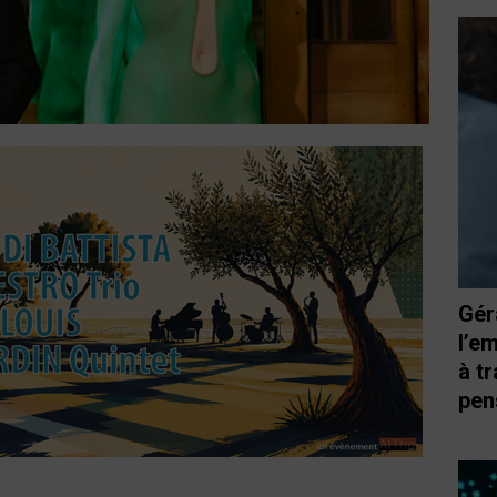
Gér
l’e
à t
pen