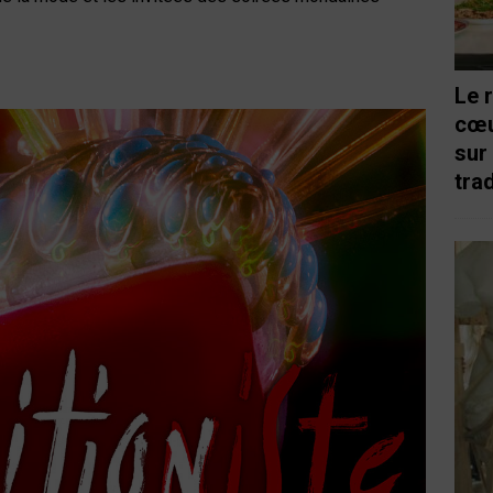
Le 
cœu
sur
trad