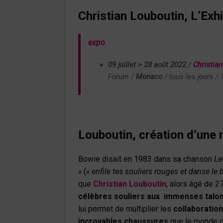
Christian Louboutin, L’Exhi
expo
09 juillet > 28 août 2022
/
Christian 
Forum
/
Monaco
/ tous les jours /
Louboutin, création d’une
Bowie disait en 1983 dans sa chanson
Le
»
(
« enfile tes souliers rouges et danse le 
que
Christian Louboutin
, alors âgé de 
célèbres souliers aux immenses talo
lui permet de multiplier les
collaboratio
incroyables chaussures
que le monde d