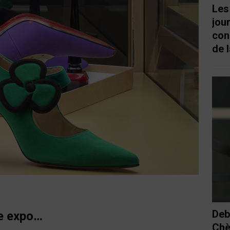
Les
jou
con
de l
Deb
ne expo…
Chè