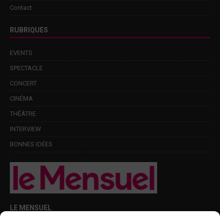
Contact
RUBRIQUES
EVENTS
SPECTACLE
CONCERT
CINÉMA
THÉÂTRE
INTERVIEW
BONNES IDÉES
LE MENSUEL