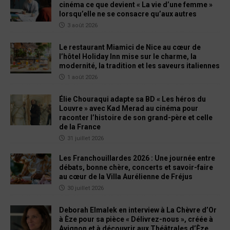
cinéma ce que devient « La vie d’une femme »
lorsqu’elle ne se consacre qu’aux autres
3 août 2026
Le restaurant Miamici de Nice au cœur de
l’hôtel Holiday Inn mise sur le charme, la
modernité, la tradition et les saveurs italiennes
1 août 2026
Élie Chouraqui adapte sa BD « Les héros du
Louvre » avec Kad Merad au cinéma pour
raconter l’histoire de son grand-père et celle
de la France
31 juillet 2026
Les Franchouillardes 2026 : Une journée entre
débats, bonne chère, concerts et savoir-faire
au cœur de la Villa Aurélienne de Fréjus
30 juillet 2026
Deborah Elmalek en interview à La Chèvre d’Or
à Èze pour sa pièce « Délivrez-nous », créée à
Avignon et à découvrir aux Théâtrales d’Èze