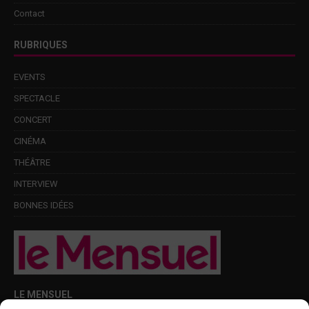
Contact
RUBRIQUES
EVENTS
SPECTACLE
CONCERT
CINÉMA
THÉÂTRE
INTERVIEW
BONNES IDÉES
LE MENSUEL