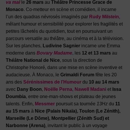
va mal
le
26 mars
au
Théâtre Princesse Grace de
Monaco
. Co-metteur en scène et comédien, il incarne
l’un des quadras névrosés imaginés par
Rudy Milstein
,
mêlant humour et sensibilité pour explorer les fragilités et
petites lâchetés du quotidien, tout en poursuivant un
parcours versatile au théâtre, au cinéma et à la télévision.
Sur les planches,
Ludivine Sagnier
incarne une Emma
moderne dans
Bovary Madame
, les
12 et 13 mars
au
Théâtre National de Nice
, sous la direction de
Christophe Honoré, dans une mise en scène inventive et
audacieuse.
À Monaco, le
Grimaldi Forum
fête les 20
ans des
Sérénissimes de l’Humour
du
10 au 14 mars
avec
Dany Boon
,
Noëlle Perna
,
Nawell Madani
et
Issa
Doumbia
, entre one-man-shows et plateau de jeunes
talents.
Enfin,
Messmer
poursuit sa tournée
13Hz
du
11
au 15 mars
à
Nice (Palais Nikaïa), Toulon (Le Zénith),
Marseille (Le Dôme), Montpellier (Zénith Sud) et
Narbonne (Arena)
, invitant le public à un voyage