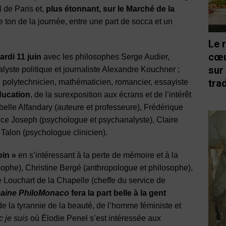
l de Paris et,
plus étonnant, sur le Marché de la
 ton de la journée, entre une part de socca et un
Le 
cœu
ardi 11 juin
avec les philosophes Serge Audier,
sur
alyste politique et journaliste Alexandre Kouchner ;
trad
, polytechnicien, mathématicien, romancier, essayiste
éducation
, de la surexposition aux écrans et de l’intérêt
abelle Alfandary (auteure et professeure), Frédérique
nce Joseph (psychologue et psychanalyste), Claire
Talon (psychologue clinicien).
oin »
en s’intéressant à la perte de mémoire et à la
sophe), Christine Bergé (anthropologue et philosophe),
e Louchart de la Chapelle (cheffe du service de
aine PhiloMonaco
fera la part belle à la gent
e la tyrannie de la beauté, de l’homme féministe et
 je suis
où Élodie Penel s’est intéressée aux