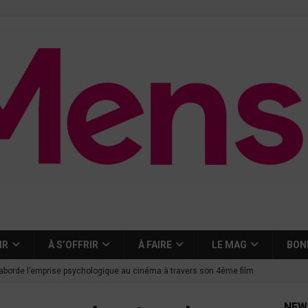
IR
À S’OFFRIR
À FAIRE
LE MAG
BON
aborde l’emprise psychologique au cinéma à travers son 4ème film
NEW