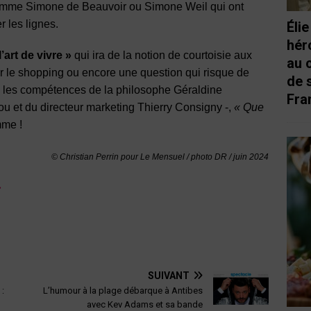
comme Simone de Beauvoir ou Simone Weil qui ont
r les lignes.
Éli
hér
’art de vivre »
qui ira de la notion de courtoisie aux
au 
r le shopping ou encore une question qui risque de
de 
s les compétences de la philosophe Géraldine
Fra
 et du directeur marketing Thierry Consigny -,
« Que
mme !
© Christian Perrin pour Le Mensuel / photo DR /
juin 2024
»
SUIVANT
 :
L’humour à la plage débarque à Antibes
avec Kev Adams et sa bande