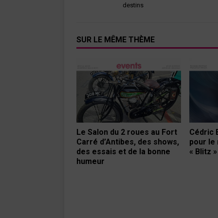
destins
SUR LE MÊME THÈME
Cédric 
Le Salon du 2 roues au Fort
pour l
Carré d’Antibes, des shows,
« Blitz »
des essais et de la bonne
humeur