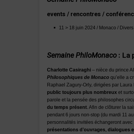
events /
rencontres / conférenc
11 > 18 juin 2024 / Monaco / Divers l
Semaine PhiloMonaco
:
La 
Charlotte Casiraghi
– nièce du prince Al
Philosophiques de Monaco
qu’elle a c
Raphael Zagury-Orly, dirigées par Laur
public toujours plus nombreux
et surt
parole et la pensée des philosophes circ
du temps présent
. Afin de clôturer la s
pendant 6 jours non-stop (du mardi 11 au
personnalités invitées échangeront avec l
présentations d’ouvrages, dialogues e