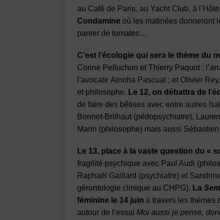
au Café de Paris, au Yacht Club, à l’Hôte
Condamine
où les matinées donneront le
panier de tomates…
C’est l’écologie qui sera le thème du m
Corine Pelluchon et Thierry Paquot ; l’an
l’avocate Ainoha Pascual ; et Olivier Rey
et philosophe.
Le 12, on débattra de l’
de faire des bêtises avec entre autres Is
Bonnet-Brilhaut (pédopsychiatre), Laure
Marin (philosophe) mais aussi Sébastien 
Le 13, place à la vaste question du « s
fragilité psychique avec Paul Audi (philo
Raphaël Gaillard (psychiatre) et Sandrin
gérontologie clinique au CHPG).
La
Sem
féminine le 14 juin
à travers les thèmes d
autour de l’essai
Moi aussi je pense, donc