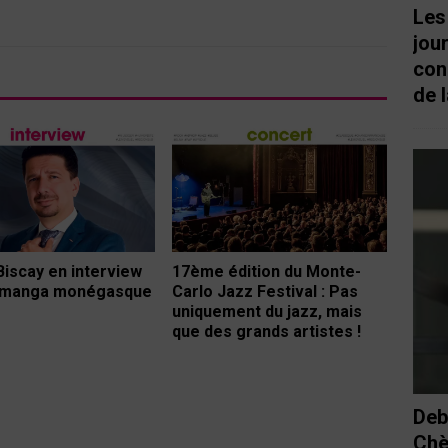
Les
jou
con
de l
Biscay en interview
17ème édition du Monte-
e manga monégasque
Carlo Jazz Festival : Pas
uniquement du jazz, mais
que des grands artistes !
Deb
Chè