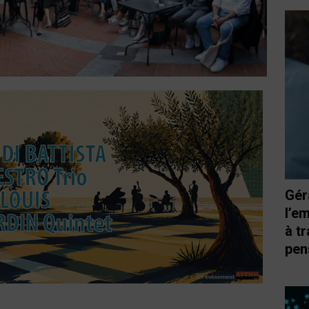
Gér
l’e
à t
pen