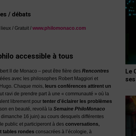
es / débats
ieux / Gratuit /
www.philomonaco.com
philo accessible à tous
Le 
bert II de Monaco – peut être fière des
Rencontres
ses
réées avec les philosophes Robert Maggiori et
a Hugo. Chaque mois,
leurs conférences attirent un
out ravi de prendre part à une « communauté » où la
ulent librement pour
tenter d’éclairer les problèmes
aison en beauté, revoilà la
Semaine PhiloMonaco
 dimanche 16 juin) au cours desquels différentes
e public et participeront à des
conversations,
t tables rondes
consacrées à l’écologie, à