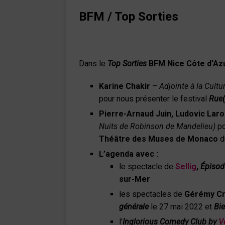
BFM / Top Sorties
Dans le
Top Sorties
BFM Nice Côte d’Az
Karine Chakir
–
Adjointe à la Cult
pour nous présenter le festival
Rue(
Pierre-Arnaud Juin, Ludovic La
Nuits de Robinson de Mandelieu)
po
Théâtre des Muses de Monaco
d
L’agenda avec :
le spectacle de
Sellig
,
Épisod
sur-Mer
les spectacles de
Gérémy Cr
générale
le 27 mai 2022 et
Bie
l’
Inglorious Comedy Club by
V