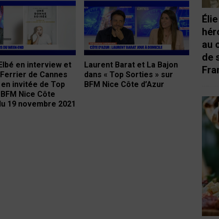
Éli
hér
au 
de 
Elbé en interview et
Laurent Barat et La Bajon
Fra
 Ferrier de Cannes
dans « Top Sorties » sur
en invitée de Top
BFM Nice Côte d’Azur
 BFM Nice Côte
du 19 novembre 2021