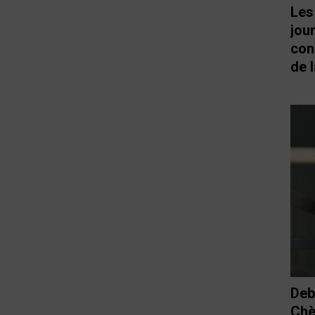
Les
jou
con
de l
Deb
Chè