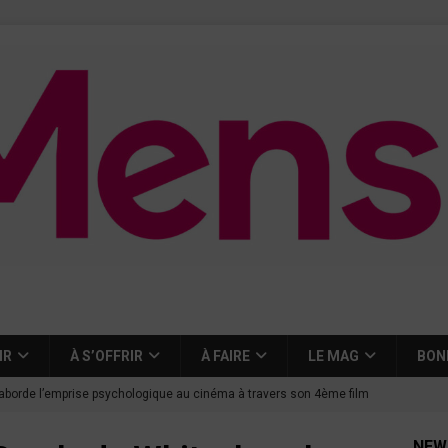
IR
À S’OFFRIR
À FAIRE
LE MAG
BON
aborde l’emprise psychologique au cinéma à travers son 4ème film
NEW