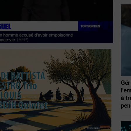
Gér
l’e
à t
pen