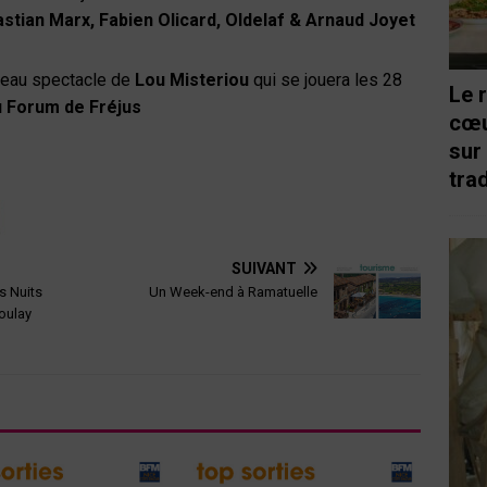
tian Marx, Fabien Olicard, Oldelaf & Arnaud Joyet
uveau spectacle de
Lou Misteriou
qui se jouera les 28
Le 
 Forum de Fréjus
cœu
sur
trad
SUIVANT
s Nuits
Un Week-end à Ramatuelle
Boulay