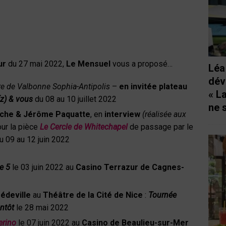
ur
du 27 mai 2022,
Le Mensuel
vous a proposé…
Léa
dév
ure de Valbonne Sophia-Antipolis
–
en invitée plateau
« L
z) & vous
du 08 au 10 juillet 2022
ne 
roche & Jérôme Paquatte
, en
interview
(réalisée aux
ur la pièce
Le Cercle de Whitechapel
de passage par le
u 09 au 12 juin 2022
e 5
le 03 juin 2022 au
Casino Terrazur de Cagnes-
édeville
au
Théâtre de la Cité de Nice
:
Tournée
ntôt
le 28 mai 2022
erino
le 07 juin 2022 au
Casino de Beaulieu-sur-Mer