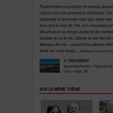
Rapidement accessible en bateau depuis l
Lérins sont une promesse d’évasion ! Un
baignade et farniente mais qui, entre se
faire tout le tour de l’île, son charmant p
élisent pour un temps domicile de nombr
boulets de la fin du 18
ème
et son fort d
Masque de Fer – aujourd’hui devenu Mus
étalé sur votre fouta…
©Morgane Las Dit Peiss
PRÉCÉDENT
#jesorsdechezMoi • Plage du Ca
Long • Agay / 83
SUR LE MÊME THÈME