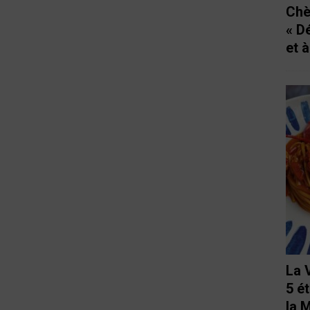
Chè
« D
et 
La 
5 é
la 