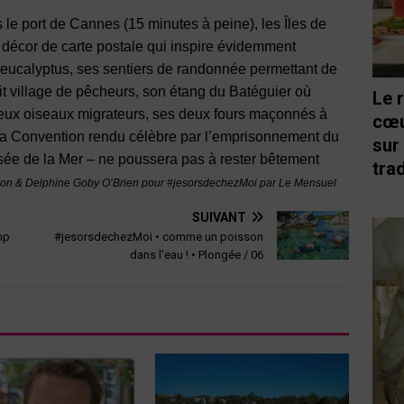
e port de Cannes (15 minutes à peine), les Îles de
 décor de carte postale qui inspire évidemment
s eucalyptus, ses sentiers de randonnée permettant de
etit village de pêcheurs, son étang du Batéguier où
Le 
eux oiseaux migrateurs, ses deux fours maçonnés à
cœu
e la Convention rendu célèbre par l’emprisonnement du
sur
ée de la Mer – ne poussera pas à rester bêtement
trad
on & Delphine Goby O’Brien pour #jesorsdechezMoi par Le Mensuel
SUIVANT
mp
#jesorsdechezMoi • comme un poisson
dans l’eau ! • Plongée / 06