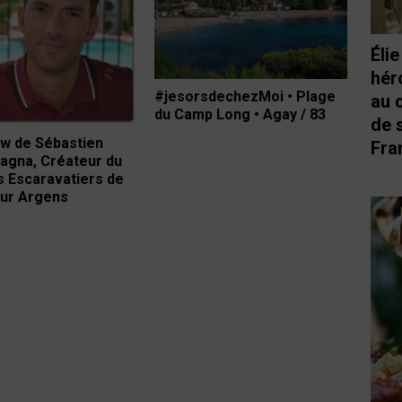
Éli
hér
#jesorsdechezMoi • Plage
au 
du Camp Long • Agay / 83
de 
ew de Sébastien
Fra
gna, Créateur du
 Escaravatiers de
ur Argens