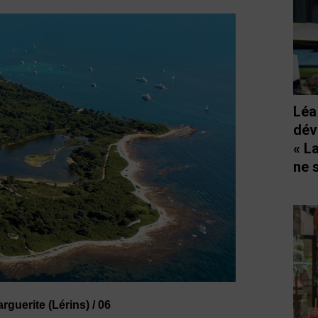
Léa
dév
« L
ne 
rguerite (Lérins) / 06