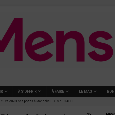
IR
À S’OFFRIR
À FAIRE
LE MAG
BON
tutu va ouvrir ses portes à Mandelieu
SPECTACLE
nie Thierry dévoilent au cinéma ce que devient « La vie d’une
NEW