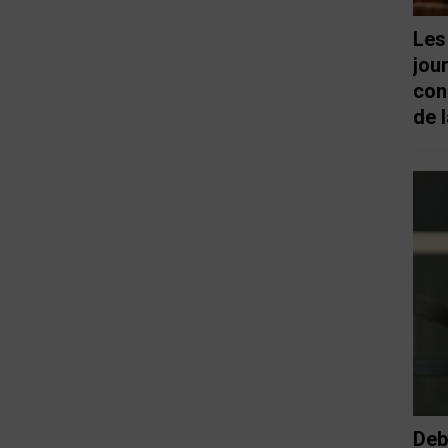
Les
jou
con
de l
Deb