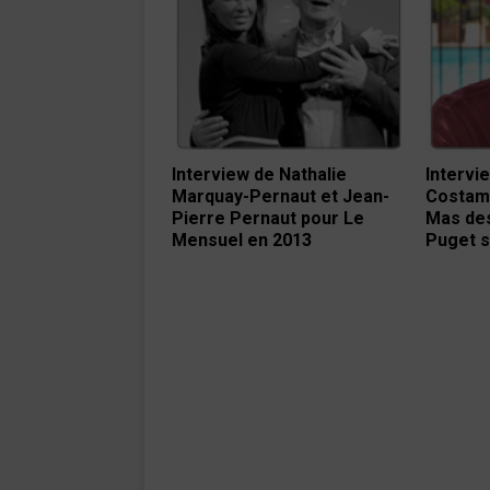
Interview de Nathalie
Intervi
Marquay-Pernaut et Jean-
Costama
Pierre Pernaut pour Le
Mas des
Mensuel en 2013
Puget s