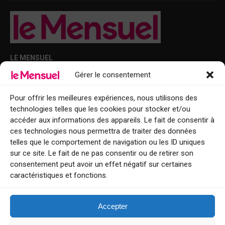
LE MENSUEL
Gérer le consentement
Points de diffusion Var et Alpes-Maritimes : oû trouver Le Mensuel ?
Le Mensuel en PDF : consultez le magazine en ligne
Pour offrir les meilleures expériences, nous utilisons des
technologies telles que les cookies pour stocker et/ou
Qui sommes-nous ?
accéder aux informations des appareils. Le fait de consentir à
BFM Top Sorties
ces technologies nous permettra de traiter des données
telles que le comportement de navigation ou les ID uniques
EVENT
sur ce site. Le fait de ne pas consentir ou de retirer son
consentement peut avoir un effet négatif sur certaines
Tourisme week-end : envie de vous évader le temps d’un week-end ou
caractéristiques et fonctions.
de découvrir une nouvelle destination ?
Explorez nos bonnes adresses
Accepter
Contact