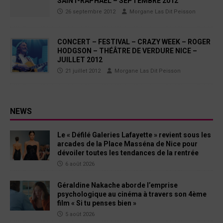
SAINT-RAPHAEL – SEPTEMBRE 2012
26 septembre 2012
Morgane Las Dit Peisson
CONCERT – FESTIVAL – CRAZY WEEK – ROGER
HODGSON – THÉÂTRE DE VERDURE NICE –
JUILLET 2012
21 juillet 2012
Morgane Las Dit Peisson
NEWS
Le « Défilé Galeries Lafayette » revient sous les
arcades de la Place Masséna de Nice pour
dévoiler toutes les tendances de la rentrée
6 août 2026
Géraldine Nakache aborde l’emprise
psychologique au cinéma à travers son 4ème
film « Si tu penses bien »
5 août 2026