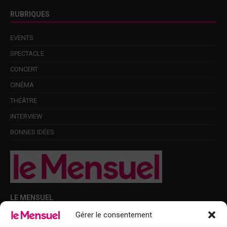
RUBRIQUES
EVENTS
SPECTACLE
CONCERT
CINÉMA
THÉÂTRE
INTERVIEW
BONNES IDÉES
LE MENSUEL
Gérer le consentement
Points de diffusion Var et Alpes-Maritimes : oû trouver Le Mensuel ?