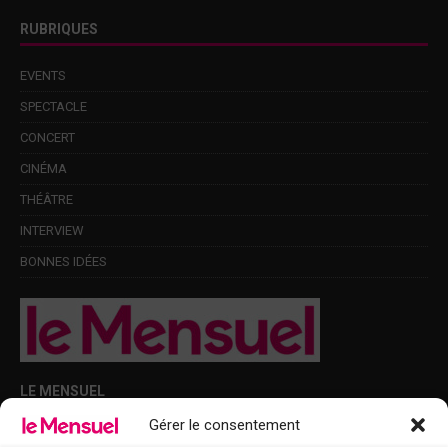
RUBRIQUES
EVENTS
SPECTACLE
CONCERT
CINÉMA
THÉÂTRE
INTERVIEW
BONNES IDÉES
LE MENSUEL
Gérer le consentement
Points de diffusion Var et Alpes-Maritimes : oû trouver Le Mensuel ?