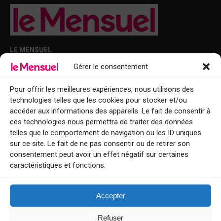
LE MENSUEL
Gérer le consentement
Points de diffusion Var et Alpes-Maritimes : oû trouver Le Mensuel ?
Le Mensuel en PDF : consultez le magazine en ligne
Pour offrir les meilleures expériences, nous utilisons des
technologies telles que les cookies pour stocker et/ou
Qui sommes-nous ?
accéder aux informations des appareils. Le fait de consentir à
BFM Top Sorties
ces technologies nous permettra de traiter des données
telles que le comportement de navigation ou les ID uniques
EVENT
sur ce site. Le fait de ne pas consentir ou de retirer son
consentement peut avoir un effet négatif sur certaines
Tourisme week-end : envie de vous évader le temps d’un week-end ou
caractéristiques et fonctions.
de découvrir une nouvelle destination ?
Explorez nos bonnes adresses
Accepter
Contact
Refuser